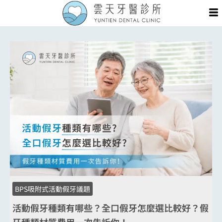
跳
Me
至
主
要
內
容
BPS吸附式活動假牙議題
活動假牙種類有哪些？全口假牙怎麼選比較好？假
牙種類材質費用一次告訴你！