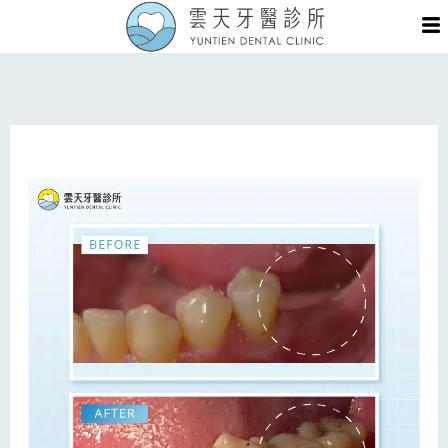
跳
Me
至
主
要
內
容