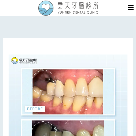
跳
Me
至
主
要
內
容