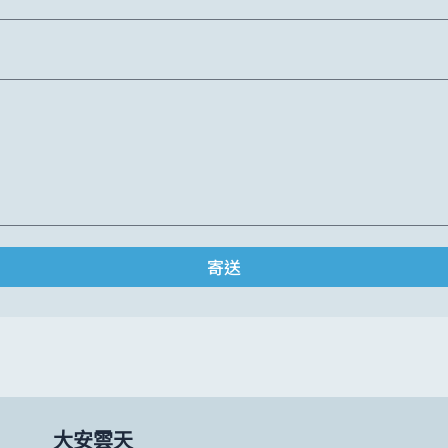
寄送
大安雲天