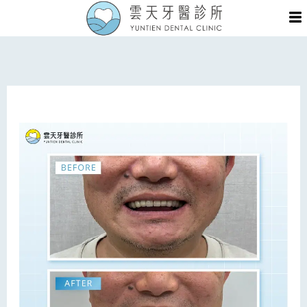
跳
Me
至
主
要
內
容