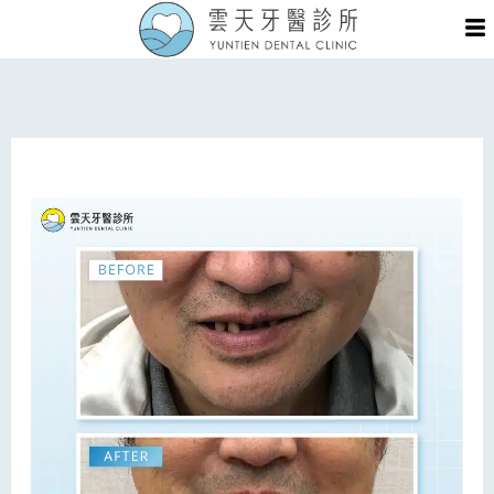
跳
Me
至
主
要
內
容