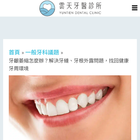
跳
Me
至
主
要
內
容
首頁
一般牙科議題
牙齦萎縮怎麼辦？解決牙縫、牙根外露問題，找回健康
牙周環境