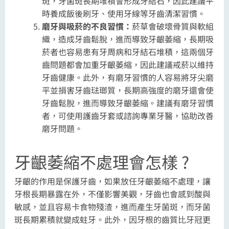
斑，牙菌斑長期堆積會形成牙結石，因此建議平
時養成飯後刷牙、使用牙線等牙齒清潔習慣。
磨牙與吸菸的不良習慣：
菸草會破壞骨質與軟組
織，造成牙齒鬆脫，進而導致牙齦萎縮，長期吸
菸者也容易患有牙周病和牙結石堆積，這兩個牙
齒問題都會加重牙齦萎縮，因此建議戒菸以維持
牙齒健康。此外，有磨牙習慣的人容易將牙尖磨
平並損害牙齒琺瑯質，長期高強度的磨牙還會使
牙齒鬆脫，進而導致牙齦萎縮。建議有磨牙習慣
者，可使用護齒牙套或諮詢專業牙醫，協助改善
磨牙問題。
牙齦萎縮不處理會怎樣 ?
牙齦的作用是保護牙齒，如果放任牙齦萎縮不處理，讓
牙根長期暴露在外，不僅影響美觀，牙齒也會感到酸與
敏感，並且容易卡食物殘渣，進而產生牙菌斑，而牙菌
斑長期累積就變成蛀牙。此外，因牙根的齒質比牙冠更