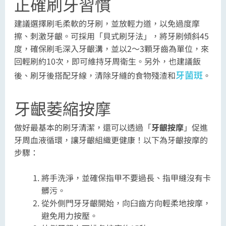
正確刷牙習慣
建議選擇刷毛柔軟的牙刷，並放輕力道，以免過度摩
擦、刺激牙齦。可採用「貝式刷牙法」，將牙刷傾斜45
度，確保刷毛深入牙齦溝，並以2～3顆牙齒為單位，來
回輕刷約10次，即可維持牙周衛生。另外，也建議飯
牙菌斑
後、刷牙後搭配牙線，清除牙縫的食物殘渣和
。
牙齦萎縮按摩
做好最基本的刷牙清潔，還可以透過「
牙齦按摩
」促進
牙周血液循環，讓牙齦組織更健康！以下為牙齦按摩的
步驟：
將手洗淨，並確保指甲不要過長、指甲縫沒有卡
髒污。
從外側門牙牙齦開始，向臼齒方向輕柔地按摩，
避免用力按壓。