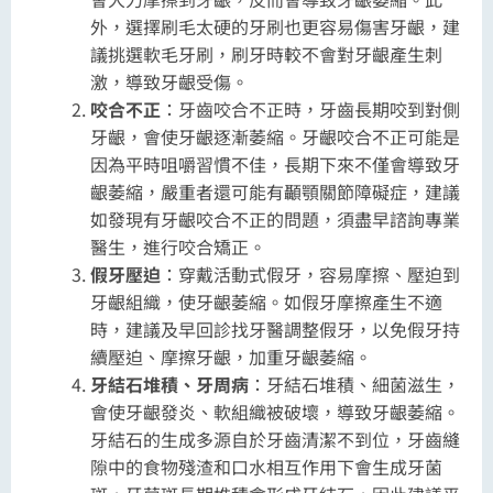
外，選擇刷毛太硬的牙刷也更容易傷害牙齦，建
議挑選軟毛牙刷，刷牙時較不會對牙齦產生刺
激，導致牙齦受傷。
咬合不正
：牙齒咬合不正時，牙齒長期咬到對側
牙齦，會使牙齦逐漸萎縮。牙齦咬合不正可能是
因為平時咀嚼習慣不佳，長期下來不僅會導致牙
齦萎縮，嚴重者還可能有顳顎關節障礙症，建議
如發現有牙齦咬合不正的問題，須盡早諮詢專業
醫生，進行咬合矯正。
假牙壓迫
：穿戴活動式假牙，容易摩擦、壓迫到
牙齦組織，使牙齦萎縮。如假牙摩擦產生不適
時，建議及早回診找牙醫調整假牙，以免假牙持
續壓迫、摩擦牙齦，加重牙齦萎縮。
牙結石堆積、牙周病
：牙結石堆積、細菌滋生，
會使牙齦發炎、軟組織被破壞，導致牙齦萎縮。
牙結石的生成多源自於牙齒清潔不到位，牙齒縫
隙中的食物殘渣和口水相互作用下會生成牙菌