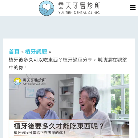
跳
Me
至
主
要
內
容
首頁
植牙議題
植牙後多久可以吃東西？植牙過程分享，幫助還在觀望
中的你！