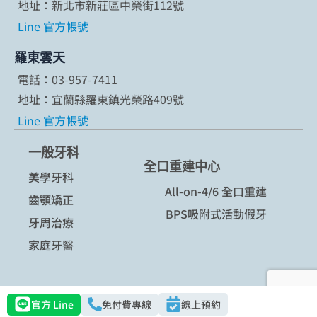
地址：新北市新莊區中榮街112號
Line 官方帳號
羅東雲天
電話：03-957-7411
地址：宜蘭縣羅東鎮光榮路409號
Line 官方帳號
一般牙科
全口重建中心
美學牙科
All-on-4/6 全口重建
齒顎矯正
BPS吸附式活動假牙
牙周治療
家庭牙醫
隱私權政策
Copyright ©2026雲天牙醫 - 有牙生活，才安心
官方 Line
免付費專線
線上預約